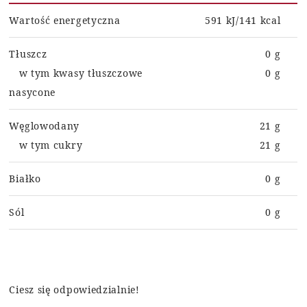
Wartość energetyczna
591 kJ/141 kcal
Tłuszcz
0 g
w tym kwasy tłuszczowe
0 g
nasycone
Węglowodany
21 g
w tym cukry
21 g
Białko
0 g
Sól
0 g
Ciesz się odpowiedzialnie!